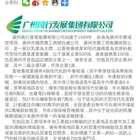
分享到：
廣州風行發展集團有限公司始建于1949年，前身為廣州市農場
管理局、廣州市國營農工商聯合總公司、廣州市農工商集團有限公
司，是一家以乳業為主體，以畜
牧養殖業和現代服務業為支撐的都
市型現代農業產業集團，位于廣東企業500強、廣東服務業100強，
也是廣州市首批認定總部企業之一。擁有全資、控股及托管
企業40
家，其中二級企業5家，托管企業1家。
畜牧養殖業擁有4個現代化奶牛養殖場（其中華美牧場為華南地
區唯一一家國家級良種奶牛場），奶牛存欄近1萬頭，年產鮮奶4萬
噸，飼養技術國內領先，其中珠
江牧場成母牛最高年均單產達8.8
噸，居華南地區首位；擁有2個規模化養殖現代化豬場，年出欄各類
生豬8萬頭。在建電白種豬場，是經市發改委立項的供穗生豬
基地，
建成后，預計年出欄各類生豬7萬頭；位于從化區的大型現代化蛋雞
場，計劃建設存欄100萬羽的規模，全面達產后每年可向廣州巿場提
供2萬噸新鮮雞蛋。
另有2個保種育種雞場，其中位于從化區的民樂
種雞場被評為廣州市唯一的省級原種雞場。
乳制品加工業現有年加工產能10萬噸的沙太基地及在建年加工產
能30萬噸的增城基地，擁有華南地區最大的質量控制檢驗室及廣東
省最完善的乳制品質量監控體
系，初步構建了企業—奶站—送奶上
門的鮮活食品物流渠道，全省擁有700多家門店。