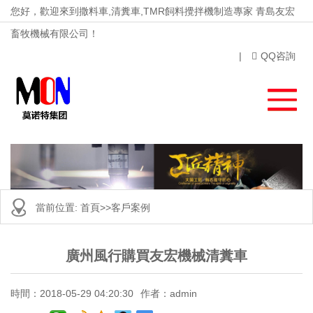
您好，歡迎來到撒料車,清糞車,TMR飼料攪拌機制造專家 青島友宏
畜牧機械有限公司！
|
QQ咨詢
當前位置:
首頁
>>
客戶案例
廣州風行購買友宏機械清糞車
時間：2018-05-29 04:20:30
作者：admin