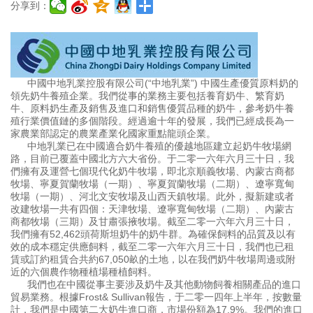
分享到：
中國中地乳業控股有限公司(“中地乳業”) 中國生產優質原料奶的
領先奶牛養殖企業。我們從事的業務主要包括養育奶牛、繁育奶
牛、原料奶生產及銷售及進口和銷售優質品種的奶牛，參考奶牛養
殖行業價值鏈的多個階段。經過逾十年的發展，我們已經成長為一
家農業部認定的農業產業化國家重點龍頭企業。
中地乳業已在中國適合奶牛養殖的優越地區建立起奶牛牧場網
路，目前已覆蓋中國北方六大省份。于二零一六年六月三十日，我
們擁有及運營七個現代化奶牛牧場，即北京順義牧場、內蒙古商都
牧場、寧夏賀蘭牧場（一期）、寧夏賀蘭牧場（二期）、遼寧寬甸
牧場（一期）、河北文安牧場及山西天鎮牧場。此外，擬新建或者
改建牧場一共有四個：天津牧場、遼寧寬甸牧場（二期）、內蒙古
商都牧場（三期）及甘肅張掖牧場。截至二零一六年六月三十日，
我們擁有52,462頭荷斯坦奶牛的奶牛群。為確保飼料的品質及以有
效的成本穩定供應飼料，截至二零一六年六月三十日，我們也已租
賃或訂約租賃合共約67,050畝的土地，以在我們奶牛牧場周邊或附
近的六個農作物種植場種植飼料。
我們也在中國從事主要涉及奶牛及其他動物飼養相關產品的進口
貿易業務。根據Frost& Sullivan報告，于二零一四年上半年，按數量
計，我們是中國第二大奶牛進口商，市場份額為17.9%。我們的進口