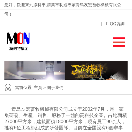
您好，歡迎來到撒料車,清糞車制造專家青島友宏畜牧機械有限公
司！
|
QQ咨詢
當前位置:
主頁
>
關于我們
青島友宏畜牧機械有限公司成立于2002年7月，是一家
集研發、生產、銷售、服務于一體的高科技企業。占地面積
27000平方米，建筑面積18000平方米，現有員
工90余人，
擁有6位工程師組成的研發團隊。目前在全國設有6個辦事