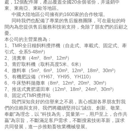
處，12個配件庫，產品覆蓋全國20余個省份，并遠銷中
東、東南亞、東歐等地區。
中國大陸地區公司擁有約1600家的合作牧場。
同時我們也配備了專業的售后服務團隊，可在最短的時
間內為您提供售后服務和技術支持，免除了朋友們的后顧之
憂。
本公司的主營業務為：
1、TMR全日糧飼料攪拌機（自走式、車載式、固定式、牽
引式、全系5-48m³）
2、清糞車（4m³、8m³、12m³）
3、青貯取料機（取料高度5米、6米）
4、撒料車（5m³、6m³、10m³、12m³、18m³、30m³）
5、有機肥設備（YH67、YH95、YH110）
6、牛床墊料拋撒車（8m³、12m³、20m³、30m³）
7、推送式糞肥還田車（12m³、18m³、24m³、30m³）
8、固定式TMR攪拌站
我們深知良好的信譽來之不易，衷心感謝各界朋友對我
們的信賴與支持。我們將繼續堅持以“誠信、創新、敬業、
奉獻”為理念，以 “科技為先，質量第
一，用戶至上，合作共
贏”為宗旨，不斷滿足客戶需求，不斷搜索技術革新，謀求
共同發展，進一步推動畜牧業機械發展。